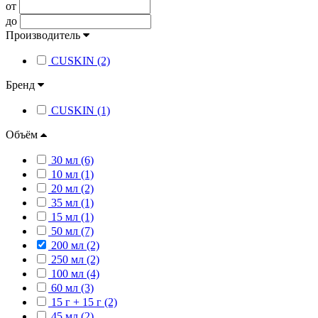
от
до
Производитель
CUSKIN (2)
Бренд
CUSKIN (1)
Объём
30 мл (6)
10 мл (1)
20 мл (2)
35 мл (1)
15 мл (1)
50 мл (7)
200 мл (2)
250 мл (2)
100 мл (4)
60 мл (3)
15 г + 15 г (2)
45 мл (2)