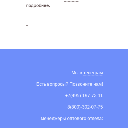
подробнее.
Мы в
телеграм
Есть вопросы? Позвоните нам!
+7(495)-197-73-11
8(800)-302-07-75
менеджеры оптового отдела: