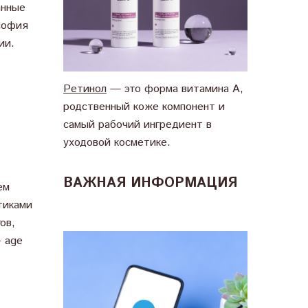
анные
софия
ии.
Ретинол
— это форма витамина А,
родственный коже компонент и
самый рабочий ингредиент в
уходовой косметике.
ВАЖНАЯ ИНФОРМАЦИЯ
ем
тиками
ов,
- age