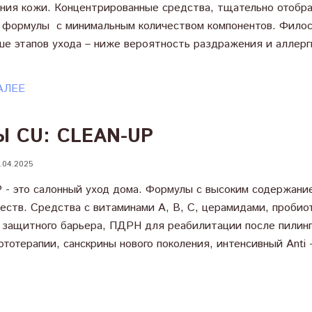
яния кожи. Концентрированные средства, тщательно отобр
 формулы с минимальным количеством компонентов. Фило
ше этапов ухода – ниже вероятность раздражения и аллерг
АЛЕЕ
 CU: CLEAN-UP
.04.2025
- это салонный уход дома. Формулы с высоким содержани
еств. Средства с витаминами A, В, C, церамидами, пробио
 защитного барьера, ПДРН для реабилитации после пилинг
тотерапии, санскрины нового поколения, интенсивный Anti 