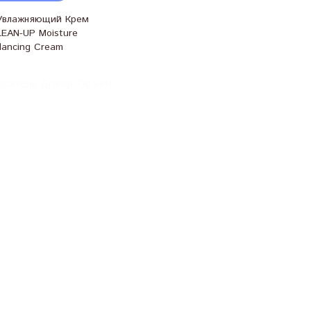
-Увлажняющий Крем
EAN-UP Moisture
lancing Cream
одитель Бренд Объём