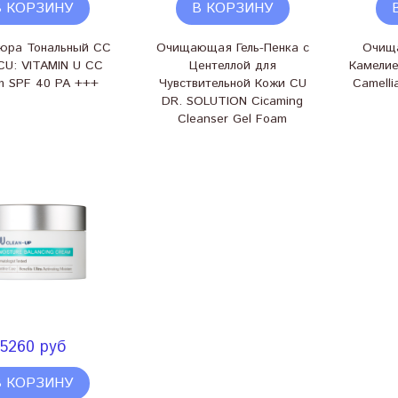
В КОРЗИНУ
В КОРЗИНУ
юра Тональный СС
Очищающая Гель-Пенка с
Очищ
CU: VITAMIN U CC
Центеллой для
Камелие
m SPF 40 PA +++
Чувствительной Кожи CU
Camelli
DR. SOLUTION Cicaming
Cleanser Gel Foam
5260 руб
В КОРЗИНУ