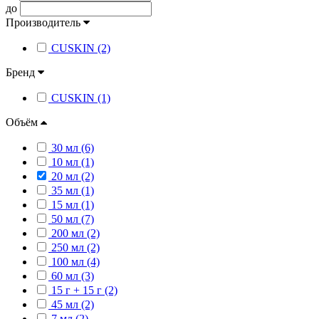
до
Производитель
CUSKIN (2)
Бренд
CUSKIN (1)
Объём
30 мл (6)
10 мл (1)
20 мл (2)
35 мл (1)
15 мл (1)
50 мл (7)
200 мл (2)
250 мл (2)
100 мл (4)
60 мл (3)
15 г + 15 г (2)
45 мл (2)
7 мл (2)