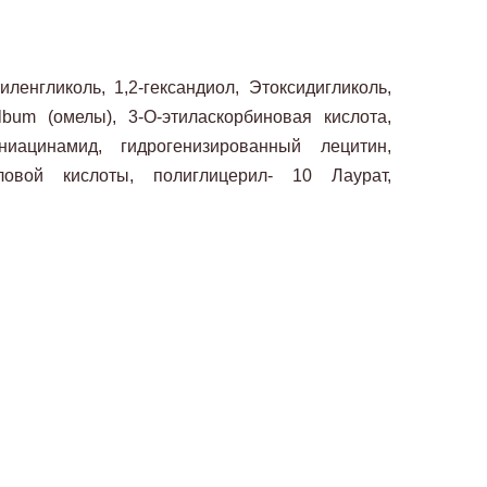
ленгликоль, 1,2-гександиол, Этоксидигликоль,
lbum (омелы), 3-О-этиласкорбиновая кислота,
иацинамид, гидрогенизированный лецитин,
иловой кислоты, полиглицерил- 10 Лаурат,