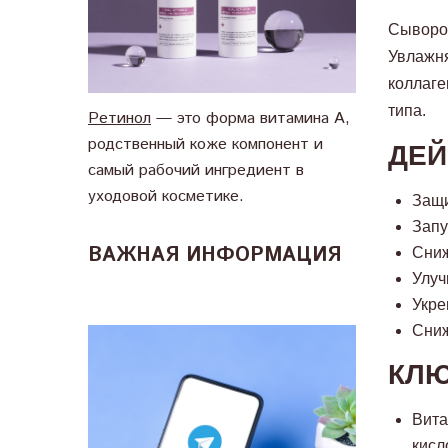
Сыворот
Увлажня
коллаге
типа.
Ретинол
— это форма витамина А,
родственный коже компонент и
ДЕЙ
самый рабочий ингредиент в
уходовой косметике.
Защи
Запу
ВАЖНАЯ ИНФОРМАЦИЯ
Сниж
Улуч
Укре
Сниж
КЛЮ
Вита
кисл