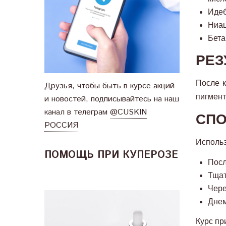
Идеб
Ниац
Бета
РЕЗ
После к
Друзья, чтобы быть в курсе акций
пигмент
и новостей, подписывайтесь на наш
канал в телеграм
@CUSKIN
СПО
РОССИЯ
Использ
ПОМОЩЬ ПРИ КУПЕРОЗЕ
Посл
Тщат
Чере
Днем
Курс пр