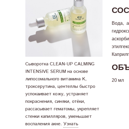
СОС
Вода, а
гидрокс
аскорб
этилге
Каприлг
Сыворотка CLEAN-UP CALMING
ОБЪ
INTENSIVE SERUM на основе
липосомального витамина K,
20 мл
троксерутина, центеллы быстро
успокаивает кожу, устраняет
покраснения, синяки, отёки,
рассасывает гематомы, укрепляет
стенки капилляров, уменьшает
воспаления акне.
Узнать