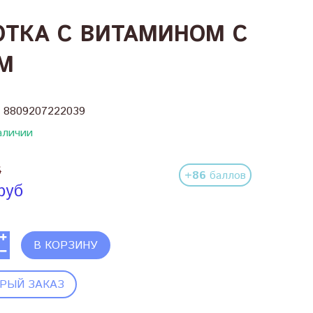
ТКА С ВИТАМИНОМ С
UM
:
8809207222039
аличии
б
+86
баллов
руб
В КОРЗИНУ
РЫЙ ЗАКАЗ