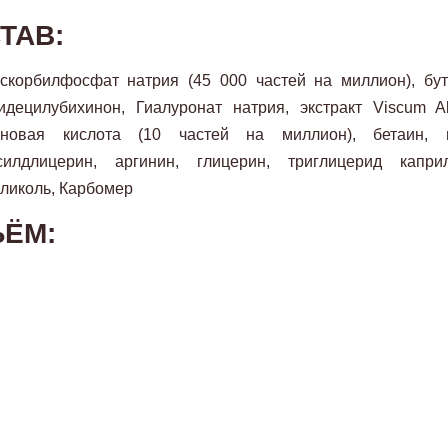
ТАВ:
скорбилфосфат натрия (45 000 частей на миллион), бути
идецилубихинон, Гиалуронат натрия, экстракт Viscum A
иновая кислота (10 частей на миллион), бетаин, н
ксилдлицерин, аргинин, глицерин, триглицерид капр
ликоль, Карбомер
ЁМ: