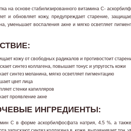
ка на основе стабилизированного витамина С- аскорбилф
ет и обновляет кожу, предупреждает старение, защищае
на, уменьшает воспаления акне и мягко осветляет пигме
СТВИЕ:
щает кожу от свободных радикалов и противостоит старен
скает синтез коллагена, повышает тонус и упругость кожи
ает синтез меланина, мягко осветляет пигментацию
шает цвет лица
пляет стенки капилляров
ает проявление акне
ЧЕВЫЕ ИНГРЕДИЕНТЫ:
мин С в форме аскорбилфосфата натрия, 4.5 %. а также
ота запускают синтез коллагена в коже, выравнивает тон,