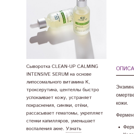
Сыворотка CLEAN-UP CALMING
ОПИСА
INTENSIVE SERUM на основе
липосомального витамина K,
Энзимна
троксерутина, центеллы быстро
омертве
успокаивает кожу, устраняет
кожи.
покраснения, синяки, отёки,
рассасывает гематомы, укрепляет
Фермент
стенки капилляров, уменьшает
Ферм
воспаления акне.
Узнать