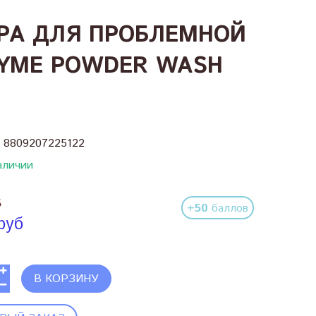
А ДЛЯ ПРОБЛЕМНОЙ
ZYME POWDER WASH
:
8809207225122
аличии
б
+50
баллов
руб
В КОРЗИНУ