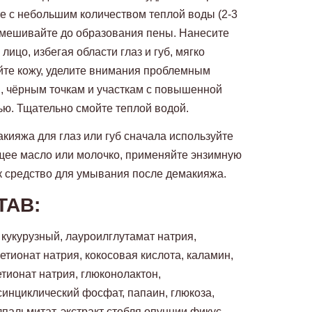
е с небольшим количеством теплой воды (2-3
смешивайте до образования пены. Нанесите
 лицо, избегая области глаз и губ, мягко
йте кожу, уделите внимания проблемным
, чёрным точкам и участкам с повышенной
ю. Тщательно смойте теплой водой.
кияжа для глаз или губ сначала используйте
ее масло или молочко, применяйте энзимную
к средство для умывания после демакияжа.
ТАВ:
кукурузный, лауроилглутамат натрия,
етионат натрия, кокосовая кислота, каламин,
етионат натрия, глюконолактон,
инциклический фосфат, папаин, глюкоза,
пальмитат, экстракт стебля опунции фикус-