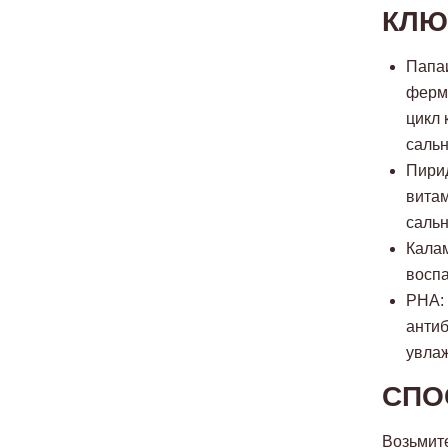
КЛЮ
Папаи
ферме
цикл 
сальн
Пирид
витам
сальн
Калам
воспа
PHA:
антиб
увлаж
СПО
Возьмит