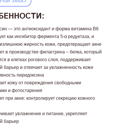
РЫЙ ЗАКАЗ
БЕННОСТИ:
син — это антиоксидант и форма витамина B6
ует как ингибитор фермента 5-α редуктаза, и
 излишнюю жирность кожи, предотвращает акне
ет в производстве филаггрина – белка, который
ся в клетках рогового слоя, поддерживает
 барьер и отвечает за увлажненность кожи
вность пиридоксина
ает кожу от повреждения свободными
ами и фотостарения
ет при акне: контролирует секрецию кожного
чивает увлажнение и питание, укрепляет
й барьер