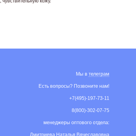
 чувствительную кожу.
Мы в
телеграм
Есть вопросы? Позвоните нам!
+7(495)-197-73-11
8(800)-302-07-75
менеджеры оптового отдела:
Дмитриева Наталья Вячеславовна