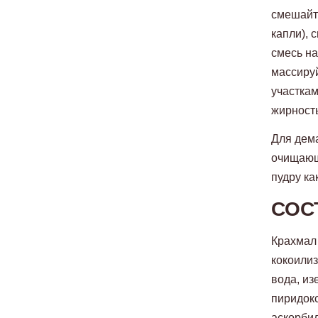
смешайт
капли), 
смесь на
массиру
участкам
жирность
Для дема
очищающ
пудру ка
СОС
Крахмал 
кокоилиз
вода, из
пиридокс
аскорбил