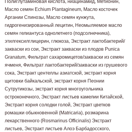
Полиглутаминовая
кислота
,
ниацинамид
,
Метионин
,
Масло
семян
Echium Plantagineum,
Масло
косточек
Аргании
Спинозы
,
Масло
семян
кунжута
,
гидрогенизированный
лецитин
,
Неомыляемое
масло
семян
гелиантуса
однолетнего
(
подсолнечника
)
,
этилгексилглицерин
,
глюкоза
,
Экстракт
лактобактерий
/
закваски из
сои
,
Экстракт
закваски
из
плодов
Punica
Granatum
,
Фильтрат
сахаромицетов
/
закваски
из
семян
ячменя
,
Фильтрат
лактобактерий
/
закваски
из
грушевого
сока
,
Экстракт
центеллы
азиатской, экстракт корня
щитовки байкальской, экстракт корня Пеонии
Сутрутикозы, экстракт корня многоугольника
остроконечного,
Экстракт
листьев
камелии
Китайской,
Экстракт
корня
солодки
голой
,
Экстракт
цветков
ромашки
обыкновенной
(
Matricaria
)
,
розмарина
лекарственного
(
Rosmarinus
Officinalis
)
Экстракт
листьев
,
Экстракт
листьев
Алоэ
Барбадосского
,