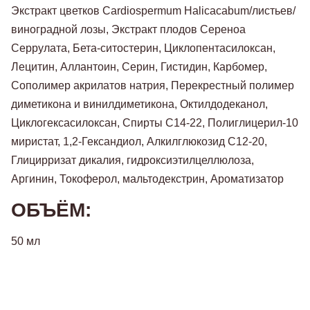
Экстракт
цветков
Cardiospermum
Halicacabum
/
листьев
/
виноградной
лозы
, Экстракт
плодов
Сереноа
Серрулата
,
Бета
-
ситостерин
,
Циклопентасилоксан
,
Лецитин
,
Аллантоин
,
Серин
,
Гистидин
,
Карбомер
,
Сополимер
акрилатов
натрия
,
Перекрестный полимер
диметикона
и
винилдиметикона
,
Октилдодеканол
,
Циклогексасилоксан
,
Спирты
С14
-
22
,
Полиглицерил
-
10
миристат
,
1,2
-
Гександиол
,
Алкилглюкозид
С12
-
20
,
Глицирризат
дикалия
,
гидроксиэтилцеллюлоза
,
Аргинин
,
Токоферол
,
мальтодекстрин
,
Ароматизатор
ОБЪЁМ:
50 мл