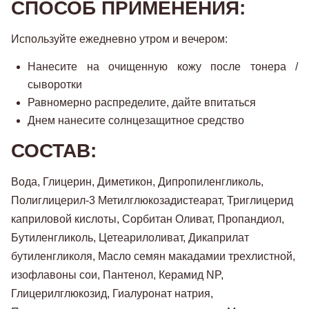
СПОСОБ ПРИМЕНЕНИЯ:
Используйте ежедневно утром и вечером:
Нанесите на очищенную кожу после тонера /
сыворотки
Равномерно распределите, дайте впитаться
Днем нанесите солнцезащитное средство
СОСТАВ:
Вода
,
Глицерин
,
Диметикон
,
Дипропиленгликоль
,
Полиглицерил
-
3
Метилглюкозадистеарат
,
Триглицерид
каприловой
кислоты
,
Сорбитан
Оливат
,
Пропандиол
,
Бутиленгликоль
,
Цетеарилоливат
,
Дикаприлат
бутиленгликоля
,
Масло
семян
макадамии
трехлистной
,
изофлавоны
сои
,
Пантенол
,
Керамид
NP
,
Глицерилглюкозид
,
Гиалуронат
натрия
,